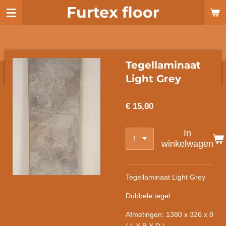
Furtex floor
Ga
direct
naar
de
hoofdinhoud
Tegellaminaat
Light Grey
€ 15,00
In
winkelwagen
Tegellaminaat Light Grey
Dubbele tegel
Afmetingen: 1380 x 326 x 8