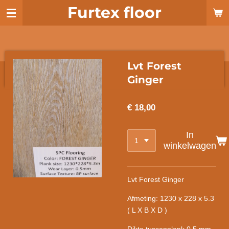
Furtex floor
Ga
direct
naar
de
hoofdinhoud
Lvt Forest
Ginger
€ 18,00
In
winkelwagen
Lvt Forest Ginger
Afmeting: 1230 x 228 x 5.3
( L X B X D )