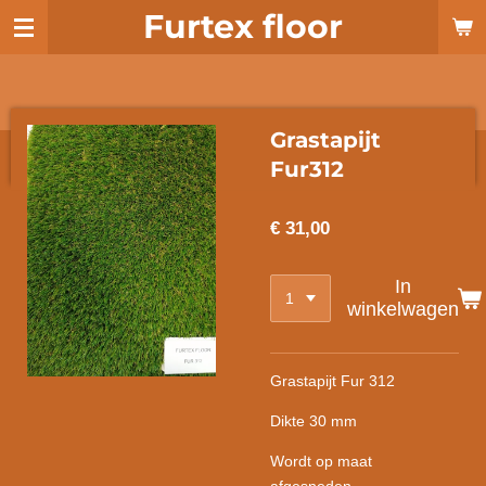
Furtex floor
Ga
direct
naar
de
hoofdinhoud
Grastapijt
Fur312
€ 31,00
In
winkelwagen
Grastapijt Fur 312
Dikte 30 mm
Wordt op maat