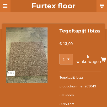
Furtex floor
Ga
direct
naar
de
hoofdinhoud
Tegeltapijt Ibiza
€ 13,00
In
winkelwagen
Tegeltapijt Ibiza
productnummer 203043
5m²/doos
50x50 cm