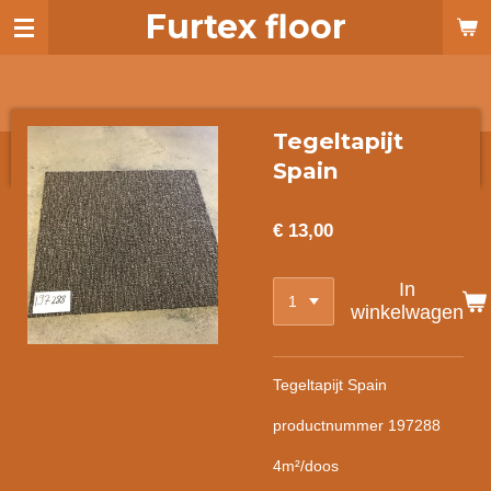
Furtex floor
Ga
direct
naar
de
hoofdinhoud
Tegeltapijt
Spain
€ 13,00
In
winkelwagen
Tegeltapijt Spain
productnummer 197288
4m²/doos