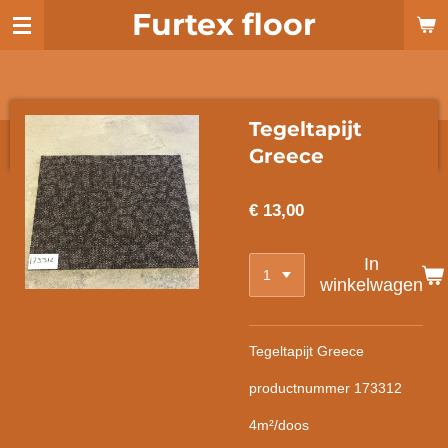
Furtex floor
Ga
direct
naar
de
hoofdinhoud
Tegeltapijt
Greece
€ 13,00
In
winkelwagen
Tegeltapijt Greece
productnummer 173312
4m²/doos