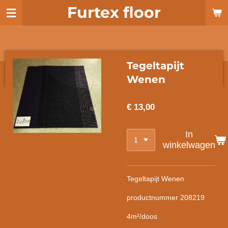
Furtex floor
Ga
direct
naar
de
hoofdinhoud
Tegeltapijt
Wenen
€ 13,00
In
winkelwagen
Tegeltapijt Wenen
productnummer 208219
4m²/doos