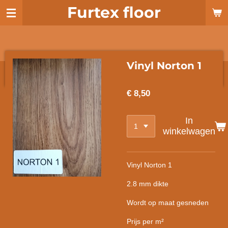
Furtex floor
Ga
direct
naar
de
hoofdinhoud
Vinyl Norton 1
€ 8,50
In
winkelwagen
Vinyl Norton 1
2.8 mm dikte
Wordt op maat gesneden
Prijs per m²